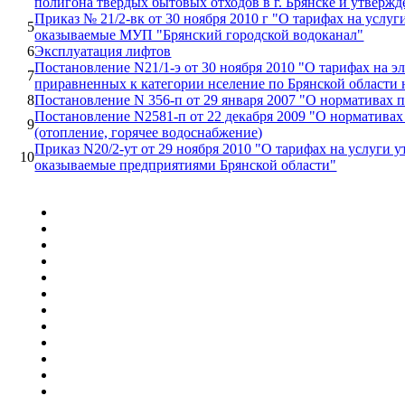
полигона твердых бытовых отходов в г. Брянске и утверж
Приказ № 21/2-вк от 30 ноября 2010 г "О тарифах на услу
5
оказываемые МУП "Брянский городской водоканал"
6
Эксплуатация лифтов
Постановление N21/1-э от 30 ноября 2010 "О тарифах на э
7
приравненных к категории нселение по Брянской области 
8
Постановление N 356-п от 29 января 2007 "О нормативах 
Постановление N2581-п от 22 декабря 2009 "О нормативах
9
(отопление, горячее водоснабжение)
Приказ N20/2-ут от 29 ноября 2010 "О тарифах на услуги 
10
оказываемые предприятиями Брянской области"